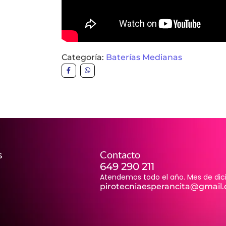
Categoría:
Baterías Medianas
s
Contacto
649 290 211
Atendemos todo el año. Mes de dici
pirotecniaesperancita@gmail