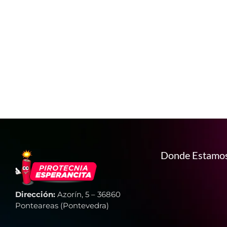
Donde Estamo
Dirección:
Azorín, 5 – 36860
Ponteareas (Pontevedra)