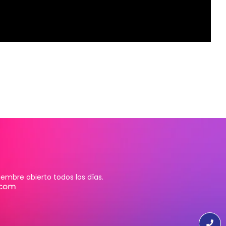
embre abierto todos los días.
.com