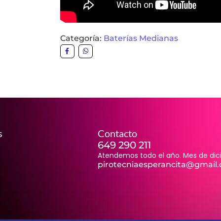
Categoría:
Baterías Medianas
s
Contacto
649 290 211
Atendemos todo el año. Mes de dici
pirotecniaesperancita@gmail