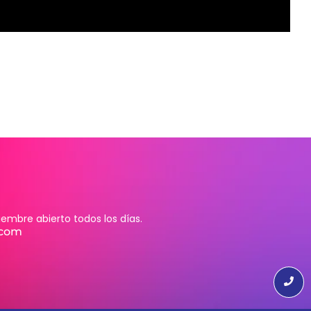
embre abierto todos los días.
.com