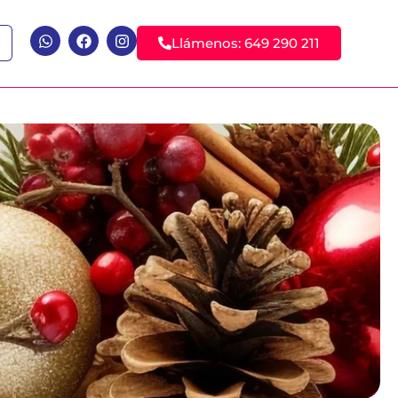
Llámenos: 649 290 211