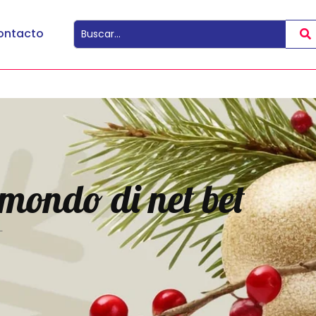
ontacto
mondo di net bet
-