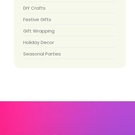
DIY Crafts
Festive Gifts
Gift Wrapping
Holiday Decor
Seasonal Parties