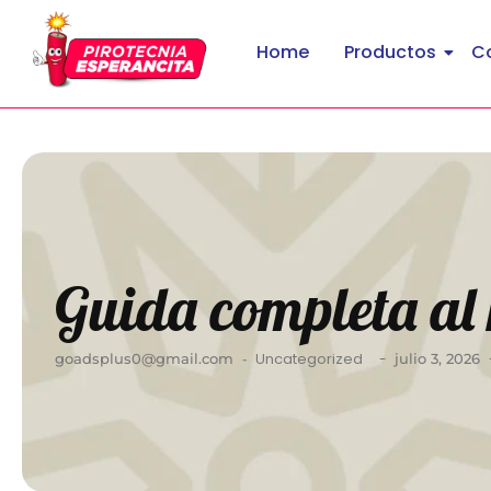
Home
Productos
C
Guida completa al 
Uncategorized
goadsplus0@gmail.com
-
julio 3, 2026
-