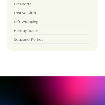
DIY Crafts
Festive Gifts
Gift Wrapping
Holiday Decor
Seasonal Parties