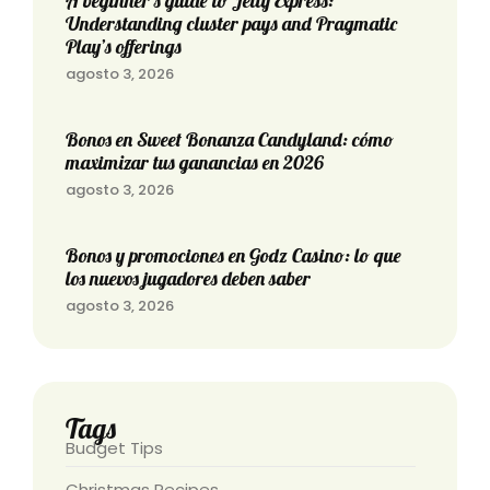
A beginner’s guide to Jelly Express:
Understanding cluster pays and Pragmatic
Play’s offerings
agosto 3, 2026
Bonos en Sweet Bonanza Candyland: cómo
maximizar tus ganancias en 2026
agosto 3, 2026
Bonos y promociones en Godz Casino: lo que
los nuevos jugadores deben saber
agosto 3, 2026
Tags
Budget Tips
Christmas Recipes