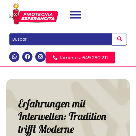
Llámenos: 649 290 211
Erfahrungen mit
Interwetten: Tradition
trifft Moderne