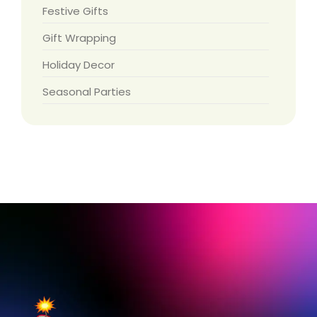
Festive Gifts
Gift Wrapping
Holiday Decor
Seasonal Parties