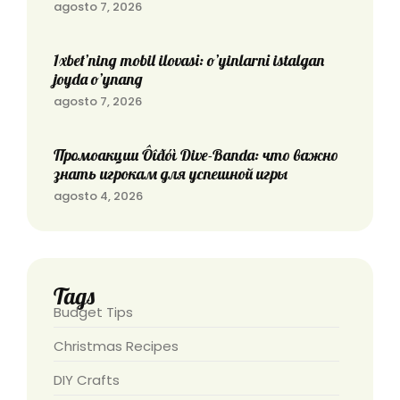
agosto 7, 2026
1xbet’ning mobil ilovasi: o’yinlarni istalgan
joyda o’ynang
agosto 7, 2026
Промоакции Ôîðóì Dive-Banda: что важно
знать игрокам для успешной игры
agosto 4, 2026
Tags
Budget Tips
Christmas Recipes
DIY Crafts