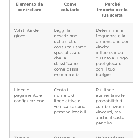
Elemento da
Come
Perché
controllare
valutarlo
importa per la
tua scelta
Volatilità del
Leggi la
Determina la
gioco
descrizione
frequenza e la
della slot o
dimensione dei
consulta risorse
vincite,
specializzate
influenzando
che la
quanto a lungo
classificano
puoi giocare
come bassa,
con il tuo
media o alta
budget
Linee di
Conta il
Più linee
pagamento e
numero di
aumentano le
configurazione
linee attive e
probabilità di
verifica se sono
combinazioni
personalizzabili
vincenti, ma
anche il costo
per giro