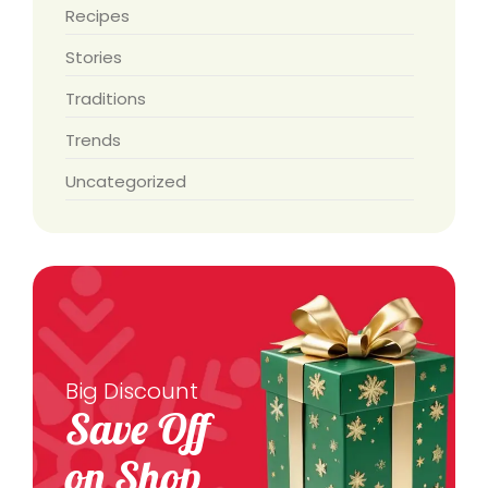
Recipes
Stories
Traditions
Trends
Uncategorized
Big Discount
Save Off
on Shop