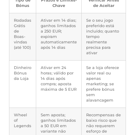
Tipo de
Prazos e Limites-
Verificar Antes
Bónus
Chave
de Aceitar
Rodadas
Ativar em 14 dias;
Se o seu jogo
Grátis
ganhos limitados
preferido está
de
a 250 EUR;
incluído; quanto
Boas-
expiram
tempo
vindas
automaticamente
realmente
(até 100)
após 14 dias
precisa para
ativar
Dinheiro
Ativar em 24
Se a loja oferece
Bónus
horas; válido por
valor real ou
da Loja
14 dias após
apenas
compra; aposta
marketing; se
máxima de 5 EUR
prefere bónus
sem
alavancagem
Wheel
Sem aposta;
Recompensas de
of
ganhos limitados
baixo risco que
Legends
a 50 EUR em
não requerem
variante não
esforço de