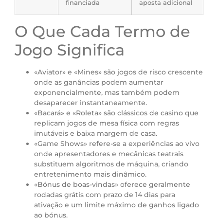
financiada
aposta adicional
O Que Cada Termo de
Jogo Significa
«Aviator» e «Mines» são jogos de risco crescente
onde as ganâncias podem aumentar
exponencialmente, mas também podem
desaparecer instantaneamente.
«Bacará» e «Roleta» são clássicos de casino que
replicam jogos de mesa física com regras
imutáveis e baixa margem de casa.
«Game Shows» refere-se a experiências ao vivo
onde apresentadores e mecânicas teatrais
substituem algoritmos de máquina, criando
entretenimento mais dinâmico.
«Bónus de boas-vindas» oferece geralmente
rodadas grátis com prazo de 14 dias para
ativação e um limite máximo de ganhos ligado
ao bónus.