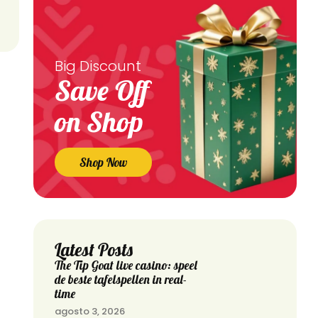
Big Discount
Save Off
on Shop
Shop Now
Latest Posts
The Tip Goat live casino: speel
de beste tafelspellen in real-
time
agosto 3, 2026