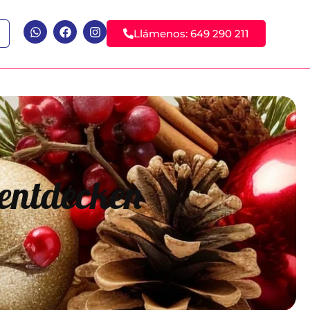
Llámenos: 649 290 211
 entdecken