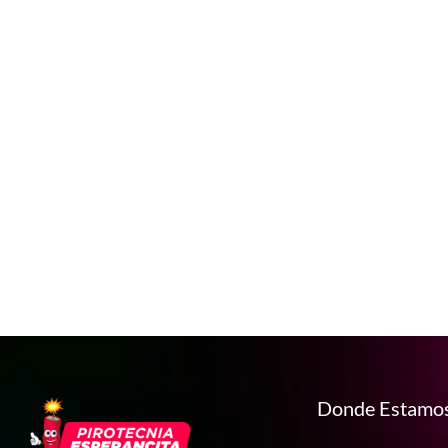
Donde Estamo