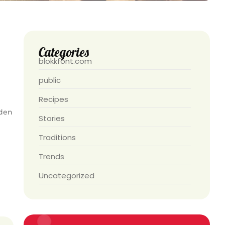
Categories
blokkfont.com
public
Recipes
 den
Stories
Traditions
Trends
Uncategorized